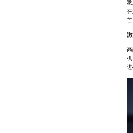
激
在
芒
激
高
机
进