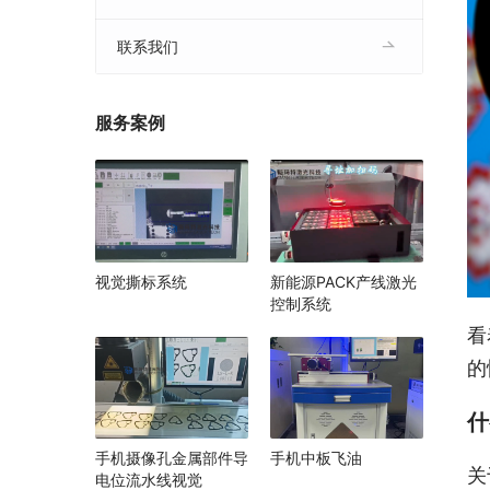
联系我们
服务案例
视觉撕标系统
新能源PACK产线激光
控制系统
看
的
什
手机摄像孔金属部件导
手机中板飞油
关
电位流水线视觉