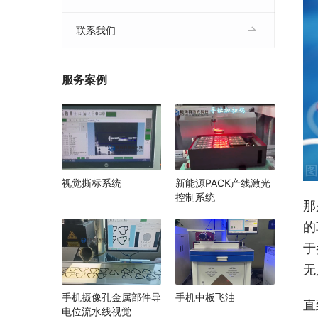
联系我们
服务案例
视觉撕标系统
新能源PACK产线激光
控制系统
那
的
于
无
手机摄像孔金属部件导
手机中板飞油
直
电位流水线视觉