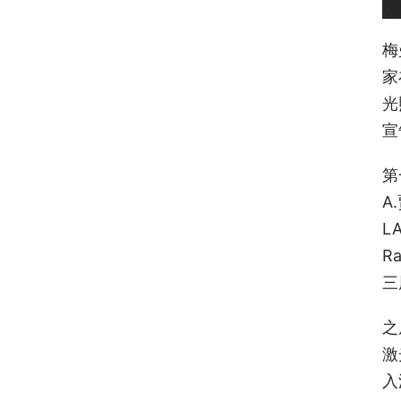
梅
家
光
宣
第
A
L
R
三
之
激
入