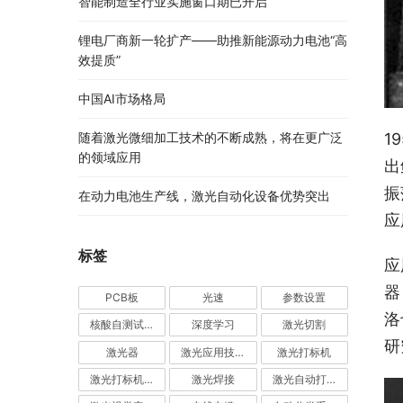
智能制造全行业实施窗口期已开启
锂电厂商新一轮扩产——助推新能源动力电池“高
效提质”
中国AI市场格局
1
随着激光微细加工技术的不断成熟，将在更广泛
的领域应用
出
振
在动力电池生产线，激光自动化设备优势突出
应
标签
应
器
PCB板
光速
参数设置
洛
核酸自测试剂盒
深度学习
激光切割
研
激光器
激光应用技术
激光打标机
激光打标机品牌厂家前十名
激光焊接
激光自动打标机