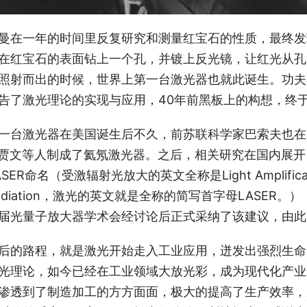
曼在一年的时间里反复研究和测量红宝石的性质，最终发
在红宝石的表面钻上一个孔，并镀上反光镜，让红光从孔
照射而出的时候，世界上第一台激光器也就此诞生。功夫不
告了激光理论的实现与应用，40年前黑板上的构想，终
一台激光器在美国诞生后不久，前苏联科学家巴索夫也在
.贾文等人制成了氦氖激光器。之后，相关研究在国内展
ASER命名（受激辐射光放大的英文全称是Light Amplification by
adiation，激光的英文就是全称的简写首字母LASE
届光量子放大器学术会经讨论后正式采纳了该建议，由此L
后的路程，就是激光开始走入工业应用，迸发出强烈生命
光理论，如今已经在工业领域大放光彩，成为现代化产业
渗透到了制造加工的方方面面，极大的提高了生产效率，