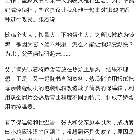
工作，全家只靠母亲一人的收入维持生活。为了帮妈
妈减轻负担，爸爸提议让我和他一起来对‘懒鸡’的品
种进行改良。张杰说。
懒鸡个头大，饭量大，下的蛋也大。之所以被称为懒
鸡，是因为它下蛋不积极。怎么才能让懒鸡变勤快？
为此，父子俩钻研起来……
父子俩先试着将孵蛋箱放在热炕上加热，结果不理
想；于是，又一起翻书查阅资料，然后悄悄用报纸把
母亲装缝纫机的包装纸箱改造成了简易的保温箱，利
用双金属片受热后弯曲程度不同的特点，制成了孵蛋
用的控温器。
有了保温箱和控温器，张杰和父亲原本以为，成功孵
出小鸡应该没啥问题了，没想到还是失败了，原因是