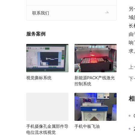
另
联系我们
域
长
服务案例
由
响
求
上
视觉撕标系统
新能源PACK产线激光
下
控制系统
相
手机摄像孔金属部件导
手机中板飞油
电位流水线视觉