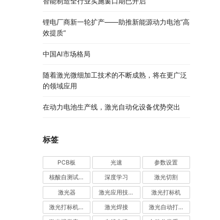
智能制造全行业实施窗口期已开启
锂电厂商新一轮扩产——助推新能源动力电池“高
效提质”
中国AI市场格局
随着激光微细加工技术的不断成熟，将在更广泛
的领域应用
在动力电池生产线，激光自动化设备优势突出
标签
PCB板
光速
参数设置
核酸自测试剂盒
深度学习
激光切割
激光器
激光应用技术
激光打标机
激光打标机品牌厂家前十名
激光焊接
激光自动打标机