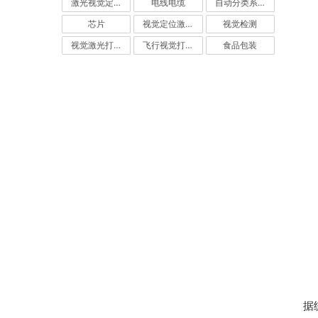
激光视觉定位
电线电缆
自动分类系统
芯片
视觉定位激光打标机
视觉检测
视觉激光打标机
飞行视觉打标系统
食品包装
据