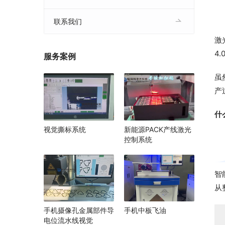
联系我们
激
4
服务案例
虽
产
什
视觉撕标系统
新能源PACK产线激光
控制系统
智
从
手机摄像孔金属部件导
手机中板飞油
电位流水线视觉