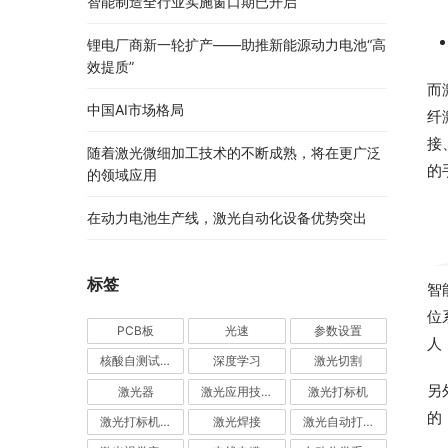
智能制造全行业实施窗口期已开启
锂电厂商新一轮扩产——助推新能源动力电池“高
效提质”
而
中国AI市场格局
纤
接
随着激光微细加工技术的不断成熟，将在更广泛
的
的领域应用
在动力电池生产线，激光自动化设备优势突出
标签
智
位
PCB板
光速
参数设置
人
核酸自测试剂盒
深度学习
激光切割
另
激光器
激光应用技术
激光打标机
的
激光打标机品牌厂家前十名
激光焊接
激光自动打标机