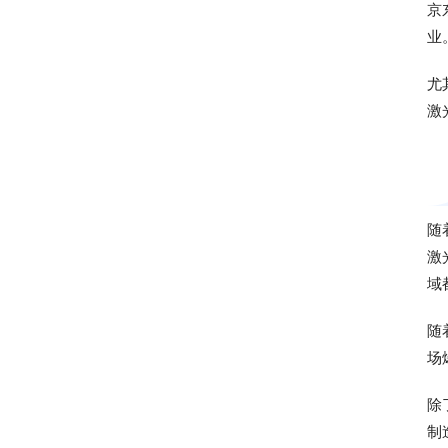
京
业
尤
激
随
激
域
随
场
除
制