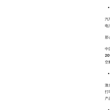
汽
电
那
中
2
空
激
打
产